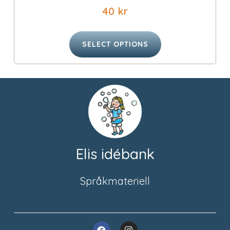
40
kr
SELECT OPTIONS
Elis idébank
Språkmateriell