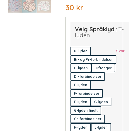
30
kr
Velg Språklyd
T-
lyden
Clear
B-lyden
Br- og Pr-forbindelser
D-lyden
Diftonger
Dr-forbindelser
E-lyden
F-forbindelser
F-lyden
G-lyden
G-lyden finalt
Gr-forbindelser
H-lyden
J-lyden