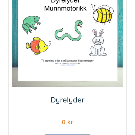
Dyrelyder
0
kr