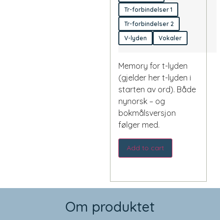
Tr-forbindelser 1
Tr-forbindelser 2
V-lyden
Vokaler
Memory for t-lyden
(gjelder her t-lyden i
starten av ord). Både
nynorsk – og
bokmålsversjon
følger med.
Add to cart
Om produktet