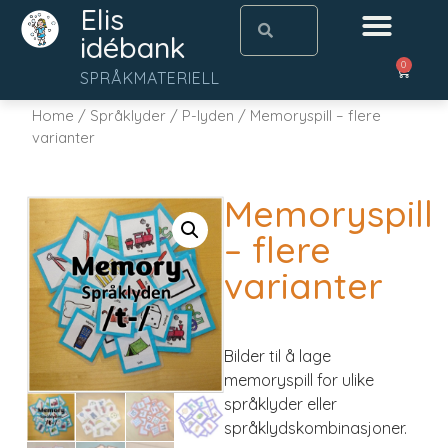
Elis
idébank
0
SPRÅKMATERIELL
Home
/
Språklyder
/
P-lyden
/ Memoryspill – flere
varianter
Memoryspill
– flere
varianter
Bilder til å lage
memoryspill for ulike
språklyder eller
språklydskombinasjoner.