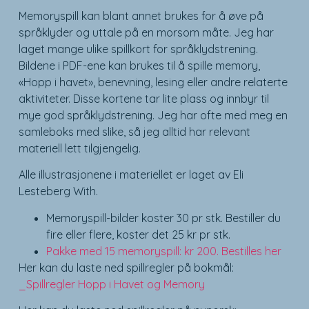
Memoryspill kan blant annet brukes for å øve på
språklyder og uttale på en morsom måte. Jeg har
laget mange ulike spillkort for språklydstrening.
Bildene i PDF-ene kan brukes til å spille memory,
«Hopp i havet», benevning, lesing eller andre relaterte
aktiviteter. Disse kortene tar lite plass og innbyr til
mye god språklydstrening. Jeg har ofte med meg en
samleboks med slike, så jeg alltid har relevant
materiell lett tilgjengelig.
Alle illustrasjonene i materiellet er laget av Eli
Lesteberg With.
Memoryspill-bilder koster 30 pr stk. Bestiller du
fire eller flere, koster det 25 kr pr stk.
Pakke med 15 memoryspill: kr 200. Bestilles her
Her kan du laste ned spillregler på bokmål:
_Spillregler Hopp i Havet og Memory