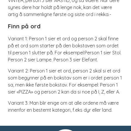
VINTER, person 3 sier ÅRSTID, og så videre. Når dere
synes dere har holdt på lenge nok, kan det være
artig å sammenligne første og siste ord i rekka.-
Finn på ord
Variant 1: Person 1 sier et ord og person 2 skal finne
på et ord som starter på den bokstaven som ordet
til person 1 slutter på. For eksempel:Person 1 sier Stol.
Person 2 sier Lampe. Person 3 sier Elefant.
Variant 2: Person 1 sier et ord, person 2 skal si et ord
som begynner på en bokstav som er i ordet person 1
sa, men ikke første bokstav. For eksempel: Person 1
sier «PIZZA» og person 2 kan da si noe på I, Z, eller A.
Variant 3: Man blir enige om at alle ordene må være
innenfor en bestemt kategori, f.eks dyr eller land.