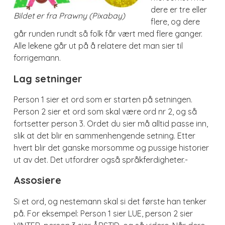
dere er tre eller
Bildet er fra Prawny (Pixabay)
flere, og dere
går runden rundt så folk får vært med flere ganger.
Alle lekene går ut på å relatere det man sier til
forrigemann.
Lag setninger
Person 1 sier et ord som er starten på setningen.
Person 2 sier et ord som skal være ord nr 2, og så
fortsetter person 3. Ordet du sier må alltid passe inn,
slik at det blir en sammenhengende setning. Etter
hvert blir det ganske morsomme og pussige historier
ut av det. Det utfordrer også språkferdigheter.-
Assosiere
Si et ord, og nestemann skal si det første han tenker
på. For eksempel: Person 1 sier LUE, person 2 sier