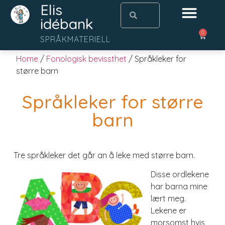
Elis
idébank
0
SPRÅKMATERIELL
Home
/
Fonologisk bevissthet
/ Språkleker for
større barn
Språkleker for større
barn
Tre språkleker det går an å leke med større barn.
Disse ordlekene
har barna mine
lært meg.
Lekene er
morsomst hvis