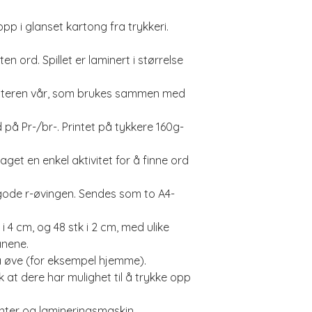
pp i glanset kartong fra trykkeri.
ten ord. Spillet er laminert i størrelse
printeren vår, som brukes sammen med
d på Pr-/br-. Printet på tykkere 160g-
laget en enkel aktivitet for å finne ord
 gode r-øvingen. Sendes som to A4-
k i 4 cm, og 48 stk i 2 cm, med ulike
anene.
øve (for eksempel hjemme).
lik at dere har mulighet til å trykke opp
inter og lamineringsmaskin.