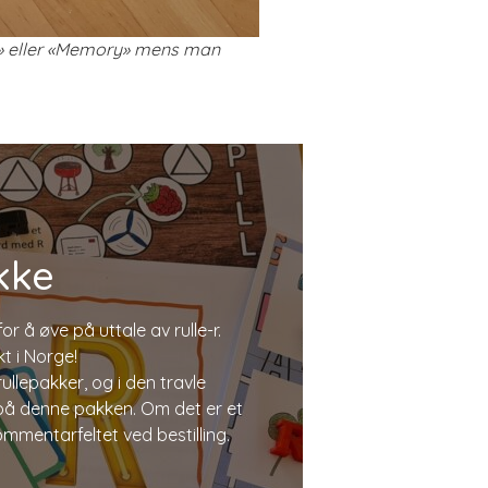
et» eller «Memory» mens man
kke
or å øve på uttale av rulle-r.
t i Norge!
llepakker, og i den travle
d på denne pakken. Om det er et
kommentarfeltet ved bestilling.