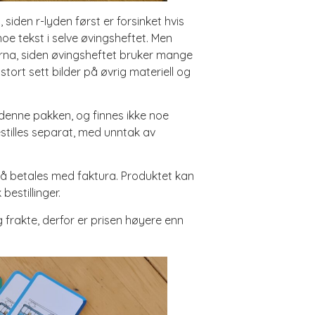
 siden r-lyden først er forsinket hvis
oe tekst i selve øvingsheftet. Men
arna, siden øvingsheftet bruker mange
stort sett bilder på øvrig materiell og
r denne pakken, og finnes ikke noe
stilles separat, med unntak av
 må betales med faktura. Produktet kan
bestillinger.
frakte, derfor er prisen høyere enn