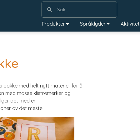
Produkter
Språklyder
Aktivite
kke
i pakke med helt nytt materiell for å
splan med masse klistremerker og
ølger det med en
joner av det meste.