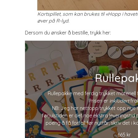
Kortspillet, som kan brukes til «Hopp i hav
øver på R-lyd.
Dersom du ønsker å bestille, trykk her:
Rullepa
Rullepakke med ferdig trykket materiell f
Prisen er
inkludert
frak
NB: Jeg har nettopp trykket opp nye ru
førjulstiden er det noe ekstra leveringsti
poeng å få forfall før nyttår, skriv det i 
665
kr