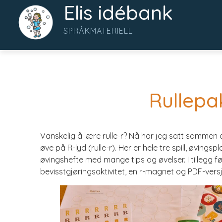
Elis idébank
SPRÅKMATERIELL
Rullepa
Vanskelig å lære rulle-r? Nå har jeg satt sammen e
øve på R-lyd (rulle-r). Her er hele tre spill, øving
øvingshefte med mange tips og øvelser. I tillegg f
bevisstgjøringsaktivitet, en r-magnet og PDF-vers