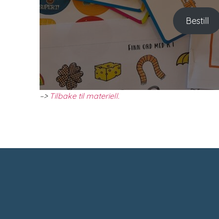
Bestill
–>
Tilbake til materiell.