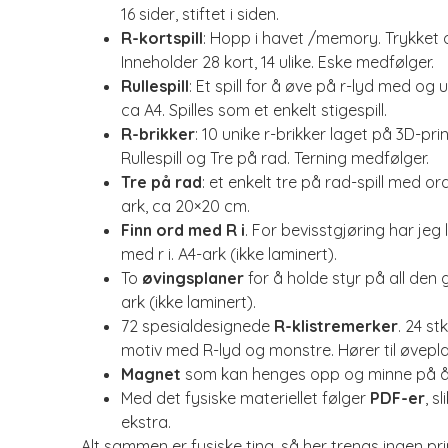
16 sider, stiftet i siden.
R-kortspill
: Hopp i havet /memory. Trykket o
Inneholder 28 kort, 14 ulike. Eske medfølger.
Rullespill
: Et spill for å øve på r-lyd med og u
ca A4. Spilles som et enkelt stigespill.
R-brikker
: 10 unike r-brikker laget på 3D-
Rullespill og Tre på rad. Terning medfølger.
Tre på rad
: et enkelt tre på rad-spill med or
ark, ca 20×20 cm.
Finn ord med R i
. For bevisstgjøring har jeg 
med r i. A4-ark (ikke laminert).
To
øvingsplaner
for å holde styr på all den
ark (ikke laminert).
72 spesialdesignede
R-klistremerker
. 24 st
motiv med R-lyd og monstre. Hører til øvepl
Magnet
som kan henges opp og minne på å 
Med det fysiske materiellet følger
PDF-er
, s
ekstra.
Alt sammen er fysiske ting, så her trengs ingen pr