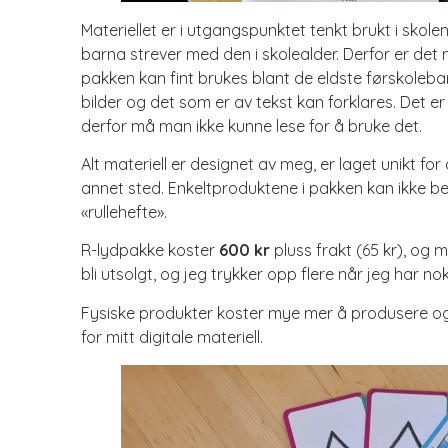
Materiellet er i utgangspunktet tenkt brukt i skolen,
barna strever med den i skolealder. Derfor er det n
pakken kan fint brukes blant de eldste førskoleb
bilder og det som er av tekst kan forklares. Det er 
derfor må man ikke kunne lese for å bruke det.
Alt materiell er designet av meg, er laget unikt fo
annet sted. Enkeltproduktene i pakken kan ikke be
«rullehefte».
R-lydpakke koster
600 kr
pluss frakt (65 kr), og
bli utsolgt, og jeg trykker opp flere når jeg har nok 
Fysiske produkter koster mye mer å produsere og 
for mitt digitale materiell.