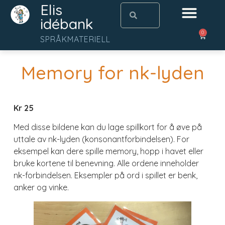
Elis
idébank
0
SPRÅKMATERIELL
Memory for nk-lyden
Kr 25
Med disse bildene kan du lage spillkort for å øve på
uttale av nk-lyden (konsonantforbindelsen). For
eksempel kan dere spille memory, hopp i havet eller
bruke kortene til benevning. Alle ordene inneholder
nk-forbindelsen. Eksempler på ord i spillet er benk,
anker og vinke.