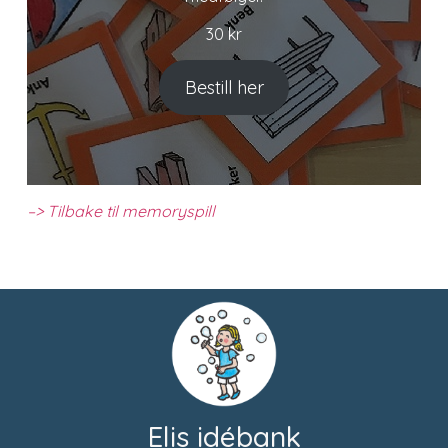
30
kr
Bestill her
–> Tilbake til memoryspill
Elis idébank