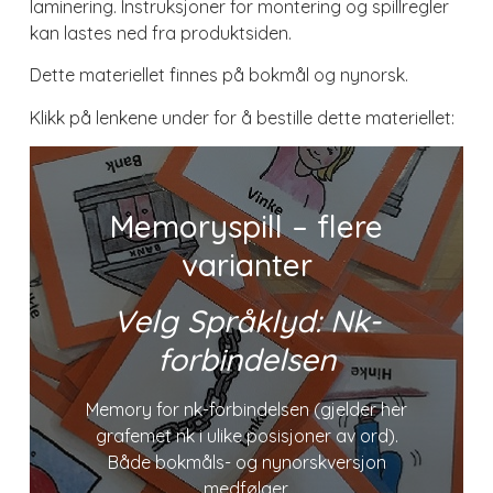
laminering. Instruksjoner for montering og spillregler
kan lastes ned fra produktsiden.
Dette materiellet finnes på bokmål og nynorsk.
Klikk på lenkene under for å bestille dette materiellet:
Memoryspill – flere
varianter
Velg Språklyd: Nk-
forbindelsen
Memory for nk-forbindelsen (gjelder her
grafemet nk i ulike posisjoner av ord).
Både bokmåls- og nynorskversjon
medfølger.