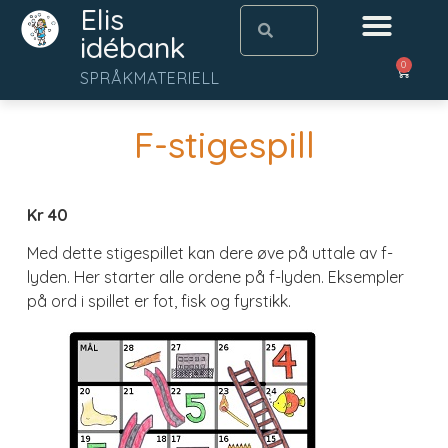
Elis
idébank
0
SPRÅKMATERIELL
F-stigespill
Kr 40
Med dette stigespillet kan dere øve på uttale av f-
lyden. Her starter alle ordene på f-lyden. Eksempler
på ord i spillet er fot, fisk og fyrstikk.