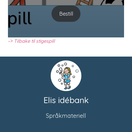
Bestill
–>
Tilbake til stigespill
Elis idébank
Språkmateriell