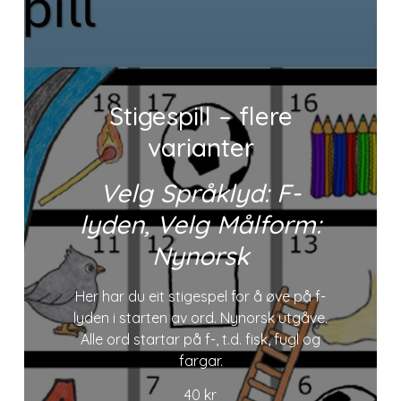
Stigespill – flere
varianter
Velg Språklyd: F-
lyden, Velg Målform:
Nynorsk
Her har du eit stigespel for å øve på f-
lyden i starten av ord. Nynorsk utgåve.
Alle ord startar på f-, t.d. fisk, fugl og
fargar.
40
kr