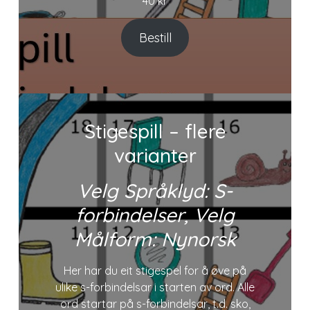
40
kr
Bestill
Stigespill – flere
varianter
Velg Språklyd: S-
forbindelser, Velg
Målform: Nynorsk
Her har du eit stigespel for å øve på
ulike s-forbindelsar i starten av ord. Alle
ord startar på s-forbindelsar, t.d. sko,