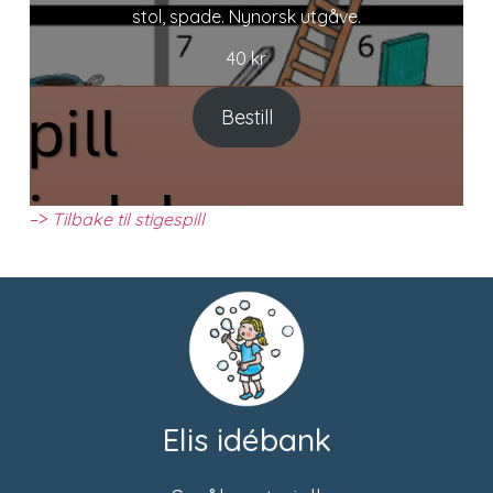
stol, spade. Nynorsk utgåve.
40
kr
Bestill
–>
Tilbake til stigespill
Elis idébank