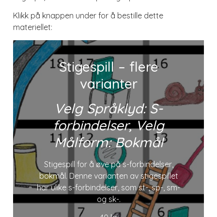
Klikk på knappen under for å bestille dette
materiellet:
Stigespill – flere
varianter
Velg Språklyd: S-
forbindelser, Velg
Målform: Bokmål
Stigespill for å øve på s-forbindelser,
bokmål. Denne varianten av stigespillet
har ulike s-forbindelser, som st-, sp-, sm-
og sk-.