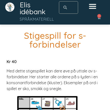
Elis
idébank
0
SPRÅKMATERIELL
Stigespill for s-
forbindelser
Kr 40
Med dette stigespillet kan dere øve på uttale av s-
forbindelser. Her starter alle ordene på s-lyden i en
konsonantforbindelse (kluster). Eksempler på ord i
spillet er sko, smokk og snegle.