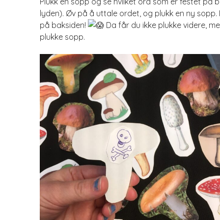
Plukk en sopp og se hvilket ord som er festet på ba
lyden). Øv på å uttale ordet, og plukk en ny sopp
på baksiden!
Da får du ikke plukke videre, 
plukke sopp.