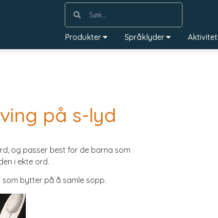
Produkter
Språklyder
Aktivite
ving på s-lyd
ord, og passer best for de barna som
en i ekte ord.
er som bytter på å samle sopp.