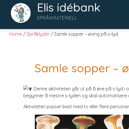
Elis idébank
SPRÅKMATERIELL
Home
/
Språklyder
/ Samle sopper – øving på s-lyd
Samle sopper – ø
Denne aktiviteten går ut på å øve på s-lyd i 
begynner å mestre s-lyden og skal automatisere d
Aktiviteten passer best med to eller flere person