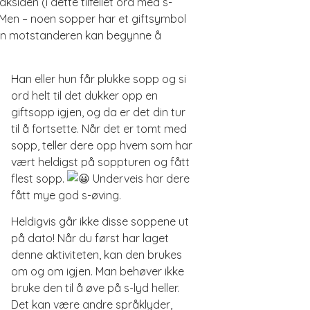
ksiden (i dette tilfellet ord med s-
. Men – noen sopper har et giftsymbol
men motstanderen kan begynne å
Han eller hun får plukke sopp og si
ord helt til det dukker opp en
giftsopp igjen, og da er det din tur
til å fortsette. Når det er tomt med
sopp, teller dere opp hvem som har
vært heldigst på soppturen og fått
flest sopp.
Underveis har dere
fått mye god s-øving.
Heldigvis går ikke disse soppene ut
på dato! Når du først har laget
denne aktiviteten, kan den brukes
om og om igjen. Man behøver ikke
bruke den til å øve på s-lyd heller.
Det kan være andre språklyder,