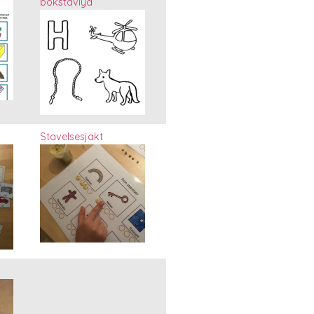
bokstavlyd
Stavelsesjakt