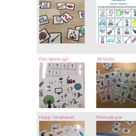
Finn første lyd
Rimlotto
Hopp i rimehavet
Minimale par