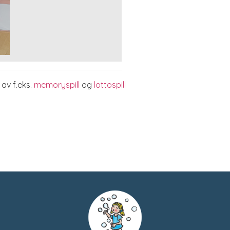
av f.eks.
memoryspill
og
lottospill