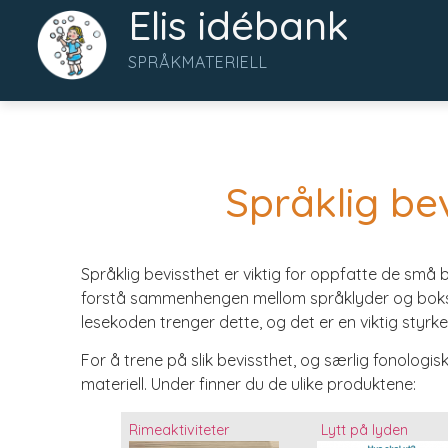
Elis idébank
SPRÅKMATERIELL
Språklig be
Språklig bevissthet er viktig for oppfatte de små 
forstå sammenhengen mellom språklyder og bokst
lesekoden trenger dette, og det er en viktig styrke i
For å trene på slik bevissthet, og særlig fonologisk
materiell. Under finner du de ulike produktene:
Rimeaktiviteter
Lytt på lyden