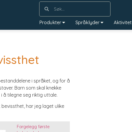
Produkter
Språklyder
Aktivite
vissthet
bestanddelene i språket, og for å
aver. Barn som skal knekke
 å tilegne seg riktig uttale.
 bevissthet, har jeg laget ulike
Fargelegg første