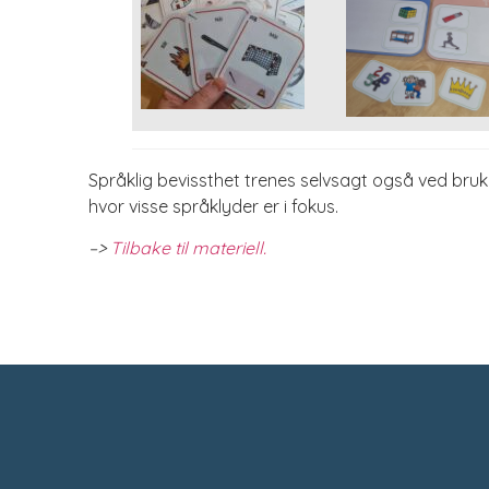
Språklig bevissthet trenes selvsagt også ved bruk 
hvor visse språklyder er i fokus.
–>
Tilbake til materiell.