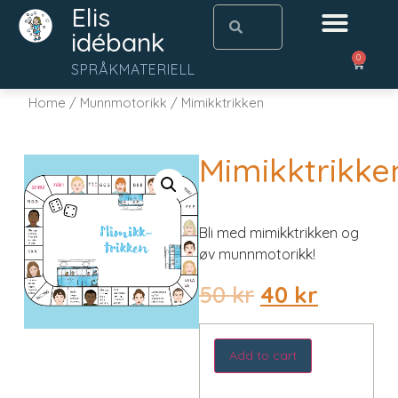
Elis
idébank
0
SPRÅKMATERIELL
Home
/
Munnmotorikk
/ Mimikktrikken
Mimikktrikke
Bli med mimikktrikken og
øv munnmotorikk!
50
kr
40
kr
Add to cart