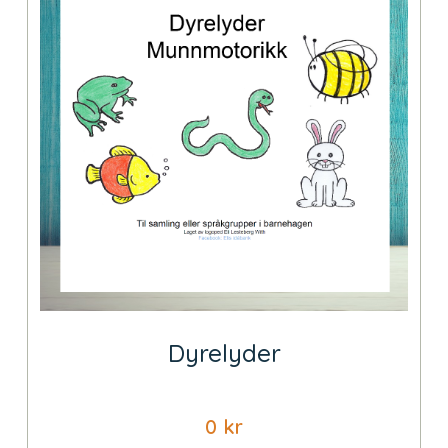
Dyrelyder
0
kr