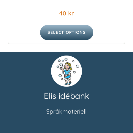
40
kr
SELECT OPTIONS
Elis idébank
Språkmateriell