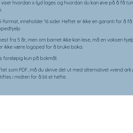
 viser hvordan s-lyd lages og hvordan du kan øve på å få tun
.
-format, inneholder 16 sider. Heftet er ikke en garanti for å få 
opedhjelp.
est fra 5 år, men om barnet ikke kan lese, må en voksen hje
r ikke være logoped for å bruke boka.
es foreløpig kun på bokmål.
tet som PDF, må du skrive det ut med alternativet «vend ark 
ftes i midten for å bli et hefte.