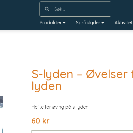
Produkter
Språklyder
Aktivite
n
S-lyden – Øvelser 
lyden
Hefte for øving på s-lyden
60
kr