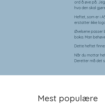
ord å øve på. Jeg
hva den skal gjøre
Heftet, som er i A5
erstatter ikke log
Øvelsene passer b
boka. Man behøve
Dette heftet finn
Når du mottar hef
Deretter må det sti
Mest populære