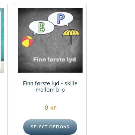
Finn første lyd – skille
mellom b-p
0
kr
SELECT OPTIONS