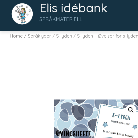
Elis idébank
SPRÅKMATERIELL
Home
/
Språklyder
/
S-lyden
/ S-lyden – Øvelser for s-lyde