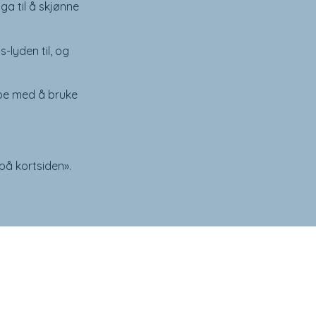
ga til å skjønne
s-lyden til, og
lpe med å bruke
på kortsiden».