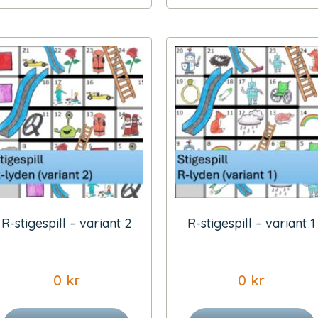
R-stigespill – variant 2
R-stigespill – variant 1
0
kr
0
kr