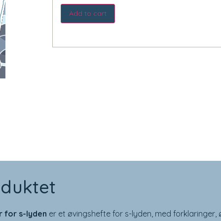
Add to cart
duktet
r for s-lyden
er et øvingshefte for s-lyden, med forklaringer