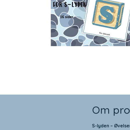
Om pro
S-lyden – Øvelse