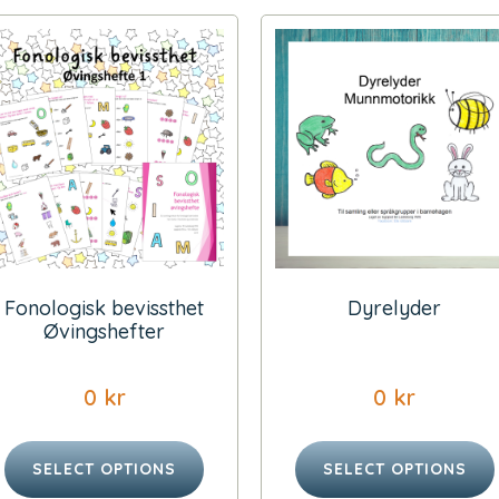
Fonologisk bevissthet
Dyrelyder
Øvingshefter
0
kr
0
kr
SELECT OPTIONS
SELECT OPTIONS