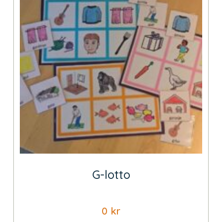
G-lotto
0
kr