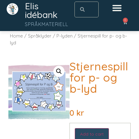
Elis
idébank
0
SPRÅKMATERIELL
Home
/
Språklyder
/
P-lyden
/ Stjernespill for p- og b-
lyd
Stjernespill
for p- og
b-lyd
0
kr
Add to cart