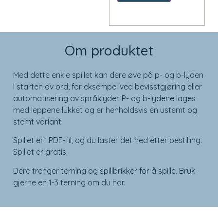
Om produktet
Med dette enkle spillet kan dere øve på p- og b-lyden
i starten av ord, for eksempel ved bevisstgjøring eller
automatisering av språklyder. P- og b-lydene lages
med leppene lukket og er henholdsvis en ustemt og
stemt variant.
Spillet er i PDF-fil, og du laster det ned etter bestilling.
Spillet er gratis.
Dere trenger terning og spillbrikker for å spille. Bruk
gjerne en 1-3 terning om du har.