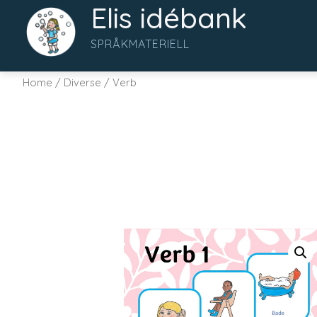
Elis idébank
SPRÅKMATERIELL
Home
/
Diverse
/ Verb