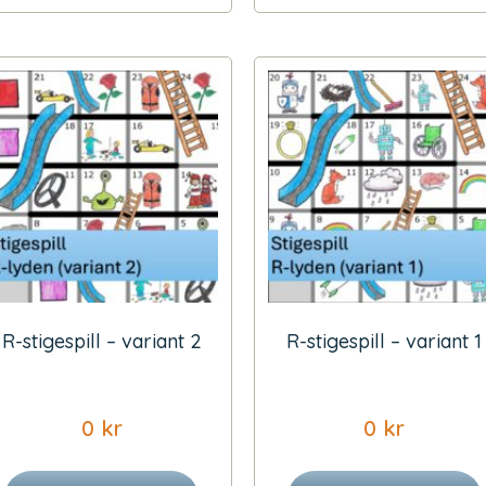
R-stigespill – variant 2
R-stigespill – variant 1
0
kr
0
kr