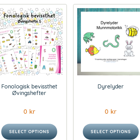
Fonologisk bevissthet
Dyrelyder
Øvingshefter
0
kr
0
kr
SELECT OPTIONS
SELECT OPTIONS