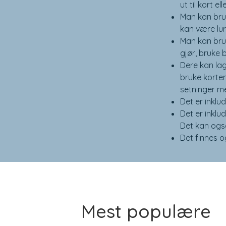
ut til kort e
Man kan bru
kan være lu
Man kan bru
gjør, bruke 
Dere kan lag
bruke korten
setninger m
Det er inklud
Det er inklud
Det kan også
Det finnes 
Mest populære