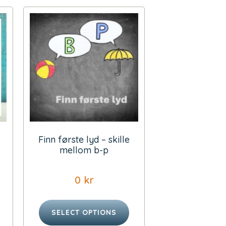
Finn første lyd – skille
mellom b-p
0
kr
SELECT OPTIONS