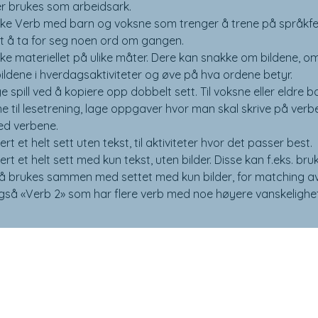
ller brukes som arbeidsark.
ke Verb med barn og voksne som trenger å trene på språkfer
rt å ta for seg noen ord om gangen.
ke materiellet på ulike måter. Dere kan snakke om bildene, 
bildene i hverdagsaktiviteter og øve på hva ordene betyr.
e spill ved å kopiere opp dobbelt sett. Til voksne eller eldre
e til lesetrening, lage oppgaver hvor man skal skrive på verbet
ed verbene.
ert et helt sett uten tekst, til aktiviteter hvor det passer best.
ert et helt sett med kun tekst, uten bilder. Disse kan f.eks. bruk
 brukes sammen med settet med kun bilder, for matching av te
også «Verb 2» som har flere verb med noe høyere vanskelighe