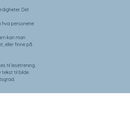
digheter. Det
om hva personene
 barn kan man
, eller finne på
es til lesetrening.
kst til bilde.
tsgrad.