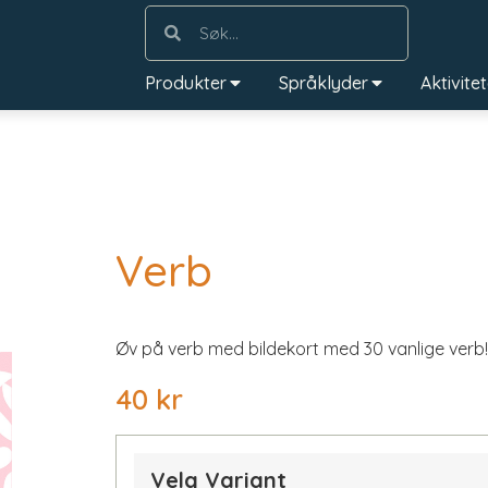
Produkter
Språklyder
Aktivite
Verb
Øv på verb med bildekort med 30 vanlige verb!
40
kr
Velg Variant