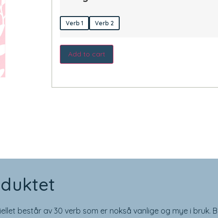
Verb 1
Verb 2
Add to cart
duktet
ellet består av 30 verb som er nokså vanlige og mye i bruk. B